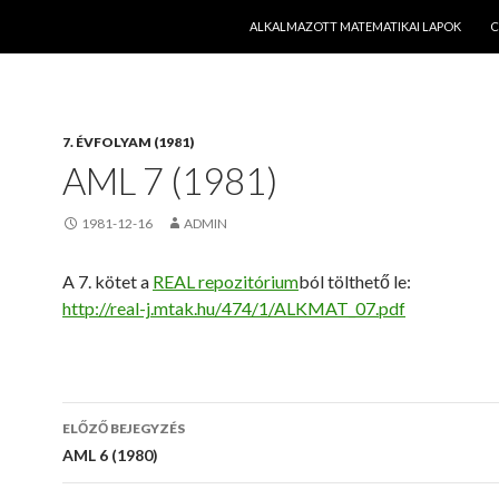
KILÉPÉS A TARTALOMBA
ALKALMAZOTT MATEMATIKAI LAPOK
C
7. ÉVFOLYAM (1981)
AML 7 (1981)
1981-12-16
ADMIN
A 7. kötet a
REAL repozitórium
ból tölthető le:
http://real-j.mtak.hu/474/1/ALKMAT_07.pdf
ELŐZŐ BEJEGYZÉS
Bejegyzés
AML 6 (1980)