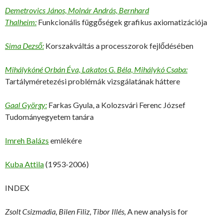
Demetrovics János, Molnár András, Bernhard
Thalheim:
Funkcionális függőségek grafikus axiomatizációja
Sima Dezső:
Korszakváltás a processzorok fejlődésében
Mihálykóné Orbán Éva, Lakatos G. Béla, Mihálykó Csaba:
Tartályméretezési problémák vizsgálatának háttere
Gaal György:
Farkas Gyula, a Kolozsvári Ferenc József
Tudományegyetem tanára
Imreh Balázs
emlékére
Kuba Attila
(1953-2006)
INDEX
Zsolt Csizmadia, Bilen Filiz, Tibor Illés,
A new analysis for