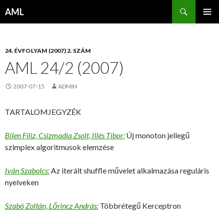
Keresés
AML
KILÉPÉS
ELSŐDL
A
MENÜ
TARTALOMBA
24. ÉVFOLYAM (2007) 2. SZÁM
AML 24/2 (2007)
2007-07-15
ADMIN
TARTALOMJEGYZÉK
Bilen Filiz, Csizmadia Zsolt, Illés Tibor:
Új monoton jellegű
szimplex algoritmusok elemzése
Iván Szabolcs:
Az iterált shuffle művelet alkalmazása reguláris
nyelveken
Szabó Zoltán, Lőrincz András:
Többrétegű Kerceptron