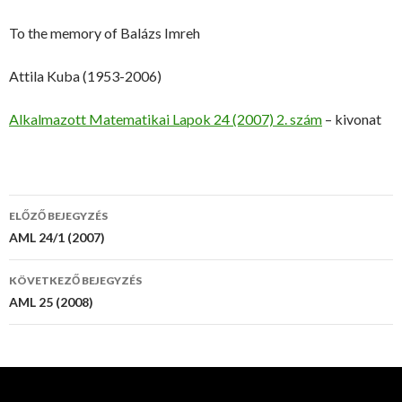
To the memory of Balázs Imreh
Attila Kuba (1953-2006)
Alkalmazott Matematikai Lapok 24 (2007) 2. szám
– kivonat
ELŐZŐ BEJEGYZÉS
Bejegyzés
AML 24/1 (2007)
navigáció
KÖVETKEZŐ BEJEGYZÉS
AML 25 (2008)