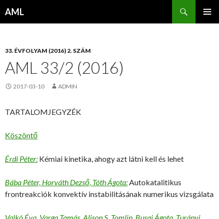
Keresés
AML
KILÉPÉS
ELSŐDL
A
MENÜ
TARTALOMBA
33. ÉVFOLYAM (2016) 2. SZÁM
AML 33/2 (2016)
2017-03-10
ADMIN
TARTALOMJEGYZÉK
Köszöntő
Érdi Péter:
Kémiai kinetika, ahogy azt látni kell és lehet
Bába Péter, Horváth Dezső, Tóth Ágota:
Autokatalitikus
frontreakciók konvektív instabilitásának numerikus vizsgálata
Valkó Éva, Varga Tamás, Alison S. Tomlin, Busai Ágota, Turányi