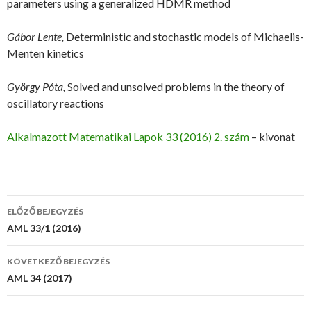
parameters using a generalized HDMR method
Gábor Lente,
Deterministic and stochastic models of Michaelis-
Menten kinetics
György Póta,
Solved and unsolved problems in the theory of
oscillatory reactions
Alkalmazott Matematikai Lapok 33 (2016) 2. szám
– kivonat
ELŐZŐ BEJEGYZÉS
Bejegyzés
AML 33/1 (2016)
navigáció
KÖVETKEZŐ BEJEGYZÉS
AML 34 (2017)