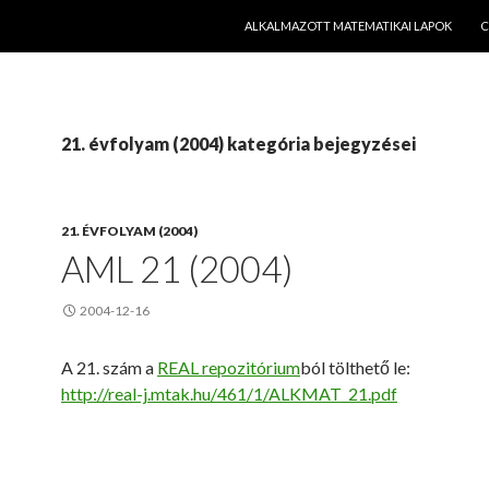
KILÉPÉS A TARTALOMBA
ALKALMAZOTT MATEMATIKAI LAPOK
C
21. évfolyam (2004) kategória bejegyzései
21. ÉVFOLYAM (2004)
AML 21 (2004)
2004-12-16
A 21. szám a
REAL repozitórium
ból tölthető le:
http://real-j.mtak.hu/461/1/ALKMAT_21.pdf