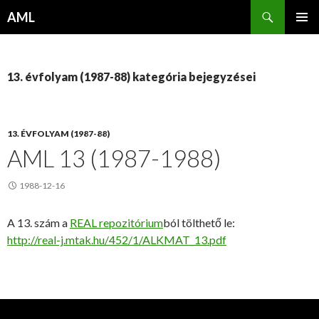
Keresés
AML
KILÉPÉS
ELSŐDL
A
MENÜ
TARTALOMBA
13. évfolyam (1987-88) kategória bejegyzései
13. ÉVFOLYAM (1987-88)
AML 13 (1987-1988)
1988-12-16
A 13. szám a
REAL repozitórium
ból tölthető le:
http://real-j.mtak.hu/452/1/ALKMAT_13.pdf