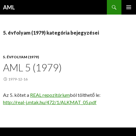
Keresés
AML
KILÉPÉS
ELSŐDL
A
MENÜ
TARTALOMBA
5. évfolyam (1979) kategória bejegyzései
5. ÉVFOLYAM (1979)
AML 5 (1979)
1979-12-16
Az 5. kötet a
REAL repozitórium
ból tölthető le:
http://real-j.mtak.hu/472/1/ALKMAT_05.pdf