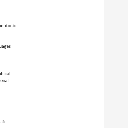
onotonic
guages
hical
ional
stic