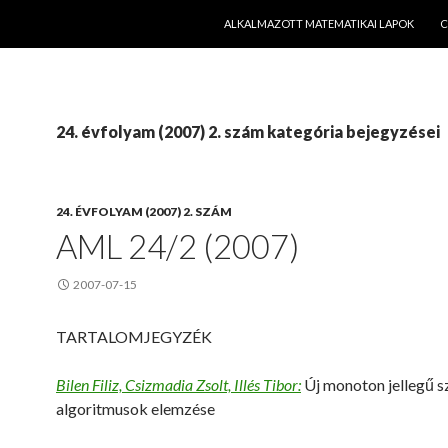
KILÉPÉS A TARTALOMBA
ALKALMAZOTT MATEMATIKAI LAPOK
C
24. évfolyam (2007) 2. szám kategória bejegyzései
24. ÉVFOLYAM (2007) 2. SZÁM
AML 24/2 (2007)
2007-07-15
TARTALOMJEGYZÉK
Bilen Filiz, Csizmadia Zsolt, Illés Tibor:
Új monoton jellegű s
algoritmusok elemzése