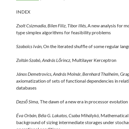
INDEX
Zsolt Csizmadia, Bilen Filiz, Tibor Illés,
A new analysis for m
type simplex algorithms for feasibility problems
Szabolcs Iván,
On the iterated shuffle of some regular lan
Zoltán Szabó, András Lőrincz,
Multilayer Kerceptron
János Demetrovics, András Molnár, Bernhard Thalheim,
Grap
axiomatization of sets of functional dependencies in relat
databases
Dezső Sima,
The dawn of a new era in processor evolution
Éva Orbán, Béla G. Lakatos, Csaba Mihálykó,
Mathematical
background of sizing intermediate storages under stocha