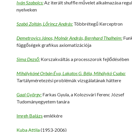
Iván Szabolcs:
Az iterált shuffle művelet alkalmazása regul
nyelveken
Szabó Zoltán, Lőrincz András:
Többrétegű Kerceptron
Demetrovics János, Molnár András, Bernhard Thalheim:
Funk
függőségek grafikus axiomatizációja
Sima Dezső:
Korszakváltás a processzorok fejlődésében
Mihálykóné Orbán Éva, Lakatos G. Béla, Mihálykó Csaba:
Tartályméretezési problémák vizsgálatának háttere
Gaal György:
Farkas Gyula, a Kolozsvári Ferenc József
Tudományegyetem tanára
Imreh Balázs
emlékére
Kuba Attila
(1953-2006)